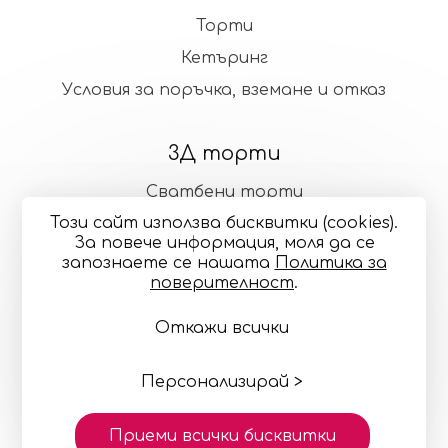
Торти
Кетъринг
Условия за поръчка, вземане и отказ
3Д торти
Сватбени торти
Този сайт използва бисквитки (cookies).
Стандартни торти
За повече информация, моля да се
запознаете се нашaтa
Политика за
поверителност
.
Общи условия
Политика за поверителност
Онлайн разрешаване на спорове
Управление
Откажи всички
на бисквитките
Карта на сайта
© 2024—2026 "Точилка Кейкъри" ЕООД си запазва
правото на малки корекции в декорацията и
Персонализирай >
цветовете
Изработка на сайт върху
Creativiso® Xpress™
Приеми всички бисквитки