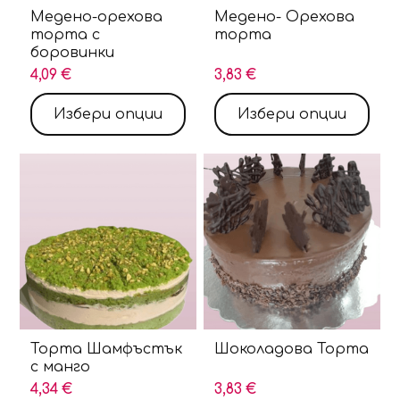
Медено-орехова
Медено- Орехова
торта с
торта
боровинки
4,09 €
3,83 €
Избери опции
Избери опции
Торта Шамфъстък
Шоколадова Торта
с манго
4,34 €
3,83 €