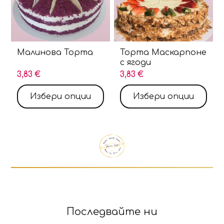
Малинова Торта
Торта Маскарпоне
с ягоди
3,83 €
3,83 €
Избери опции
Избери опции
Продуктът е добавен в количката!
Изберете дали да отидете в количката или да п
Последвайте ни