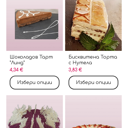
Шоколадов Тарт
Бисквитена Торта
"Линд"
с Нутела
4,34 €
3,83 €
Избери опции
Избери опции