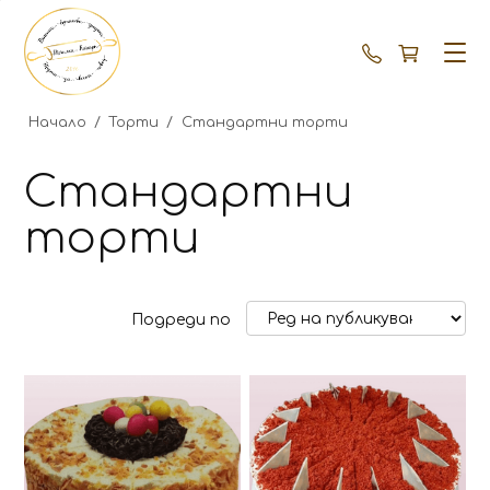
+359 87 792
Начало
/
Торти
/
Стандартни торти
Стандартни
торти
Подреди по