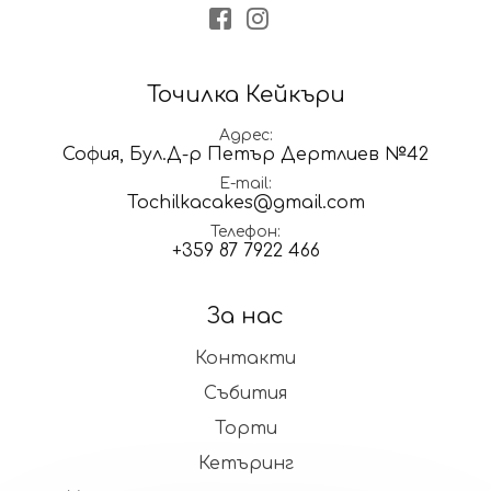
Facebook
Instagram
Точилка Кейкъри
Адрес
София, Бул.Д-р Петър Дертлиев №42
E-mail
Tochilkacakes@gmail.com
Телефон
+359 87 7922 466
За нас
Контакти
Събития
Торти
Кетъринг