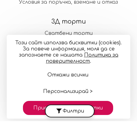
Условия за поръчка, вземане и отказ
3Д торти
Сватбени торти
Този сайт използва бисквитки (cookies).
Стандартни торти
За повече информация, моля да се
запознаете се нашaтa
Политика за
поверителност
.
Общи условия
Политика за поверителност
Онлайн разрешаване на спорове
Управление
Откажи всички
на бисквитките
Карта на сайта
© 2024—2026 "Точилка Кейкъри" ЕООД си запазва
правото на малки корекции в декорацията и
Персонализирай >
цветовете
Изработка на сайт върху
Creativiso® Xpress™
Приеми всички бисквитки
Филтри
(v1.51.0)