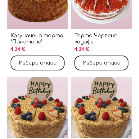
Козуначена торта
Торта Червено
"Панетоне"
кадифе
4,34 €
4,34 €
Избери опции
Избери опции