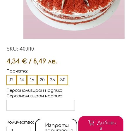
SKU: 400110
4,34 € / 8,49 лв.
Парчета:
12
14
16
20
25
30
Персонализиран надпис
Персонализиран надпис
Количество
Добави
Изпрати
в
запитване