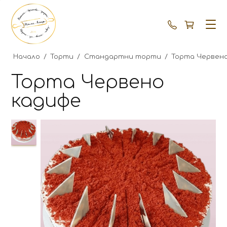
+359 87 792
Начало
/
Торти
/
Стандартни торти
/
Торта Червен
Торта Червено
кадифе