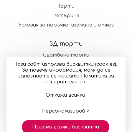
Торти
Кетъринг
Условия за поръчка, вземане и отказ
3Д торти
Сватбени торти
Този сайт използва бисквитки (cookies).
Стандартни торти
За повече информация, моля да се
запознаете се нашaтa
Политика за
поверителност
.
Общи условия
Политика за поверителност
Откажи всички
Онлайн разрешаване на спорове
Управление
на бисквитките
Карта на сайта
© 2024—2026 "Точилка Кейкъри" ЕООД си запазва
правото на малки корекции в декорацията и
Персонализирай >
цветовете
Изработка на сайт върху
Creativiso® Xpress™
Приеми всички бисквитки
(v1.51.0)