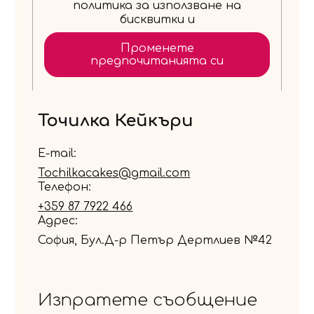
политика за използване на
бисквитки и
Променете
предпочитанията си
Точилка Кейкъри
E-mail:
Tochilkacakes@gmail.com
Телефон:
+359 87 7922 466
Адрес:
София
,
Бул.Д-р Петър Дертлиев №42
Изпратете съобщение