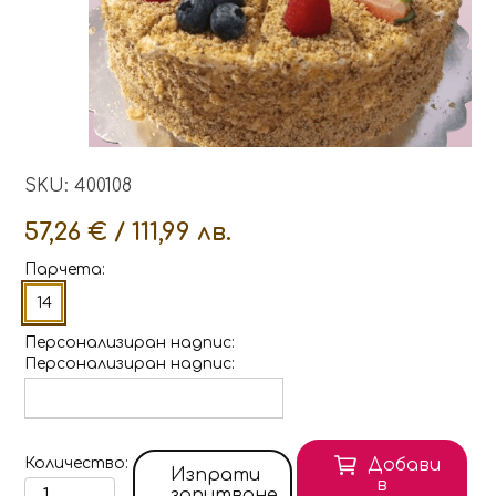
SKU: 400108
57,26 € / 111,99 лв.
Парчета:
14
Персонализиран надпис
Персонализиран надпис
Количество
Добави
Изпрати
в
запитване