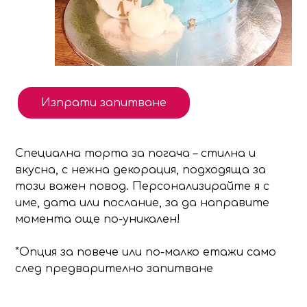
Изпрати запитване
Специална торта за погача – стилна и
вкусна, с нежна декорация, подходяща за
този важен повод. Персонализирайте я с
име, дата или послание, за да направите
момента още по-уникален!
*Oпция за повече или по-малко етажи само
след предварително запитване
Продуктът е добавен в количката!
Изберете дали да отидете в количката или д