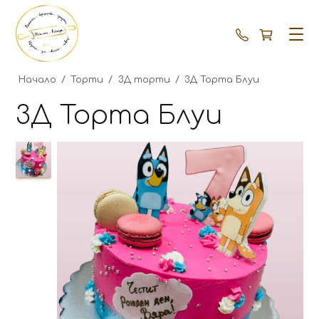
+359 87 792
Начало
/
Торти
/
3Д торти
/
3Д Торта Блуи
3Д Торта Блуи