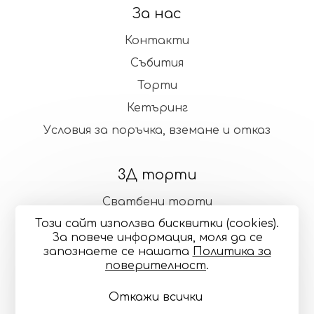
За нас
Контакти
Събития
Торти
Кетъринг
Условия за поръчка, вземане и отказ
3Д торти
Сватбени торти
Този сайт използва бисквитки (cookies).
Стандартни торти
За повече информация, моля да се
запознаете се нашaтa
Политика за
поверителност
.
Общи условия
Политика за поверителност
Онлайн разрешаване на спорове
Управление
Откажи всички
на бисквитките
Карта на сайта