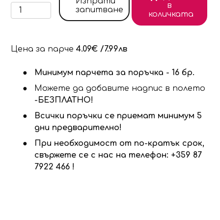
Изпрати
в
запитване
количката
Цена за парче
4.09€ /7.99лв
Минимум парчета за поръчка - 16 бр.
Можете да добавите надпис в полето
-БЕЗПЛАТНО!
Всички поръчки се приемат минимум 5
дни предварително!
При необходимост от по-кратък срок,
свържете се с нас на телефон: +359 87
7922 466 !
Продуктът е добавен в количката!
Изберете дали да отидете в количката или д