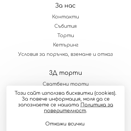
За нас
Контакти
Събития
Торти
Кетъринг
Условия за поръчка, вземане и отказ
3Д торти
Сватбени торти
Този сайт използва бисквитки (cookies).
Стандартни торти
За повече информация, моля да се
запознаете се нашaтa
Политика за
поверителност
.
Общи условия
Политика за поверителност
Онлайн разрешаване на спорове
Управление
Откажи всички
на бисквитките
Карта на сайта