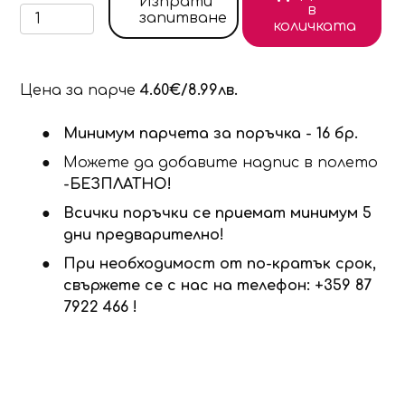
Изпрати
в
запитване
количката
Цена за парче
4.60€/8.99лв.
Минимум парчета за поръчка - 16 бр.
Можете да добавите надпис в полето
-БЕЗПЛАТНО!
Всички поръчки се приемат минимум 5
дни предварително!
При необходимост от по-кратък срок,
свържете се с нас на телефон: +359 87
7922 466 !
Продуктът е добавен в количката!
Изберете дали да отидете в количката или д