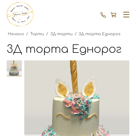
+359 87 792
Начало
/
Торти
/
3Д торти
/
3Д торта Еднорог
3Д торта Еднорог