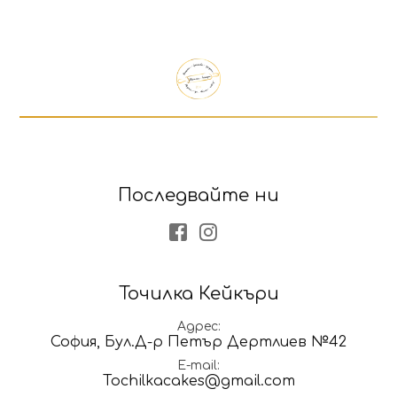
Продуктът е добавен в количката!
Изберете дали да отидете в количката или д
Последвайте ни
Facebook
Instagram
Точилка Кейкъри
Адрес
София, Бул.Д-р Петър Дертлиев №42
E-mail
Tochilkacakes@gmail.com