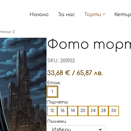
Начало
За нас
Торти
Кетър
тман 2
Фото торт
SKU: 200102
33,68 € / 65,87 лв.
Етаж:
1
Парчета:
12
16
14
20
24
28
30
Пълнежи