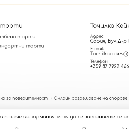
 торти
Точилка Кей
тбени торти
Адрес
София, Бул.Д-
андартни торти
E-mail
Tochilkacakes@
Телефон
+359 87 7922 466
ка за поверителност
Онлайн разрешаване на спорове
. За повече информация, моля да се запознаете се