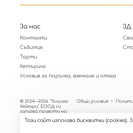
За нас
3Д
Контакти
Сва
Събития
Ст
Торти
Кетъринг
Условия за поръчка, вземане и отказ
© 2024—2026 "Точилка
Общи условия
Полити
Кейкъри" ЕООД си
запазва правото на
малки корекции в
Този сайт използва бисквитки (cookies)
декорацията и
цветовете