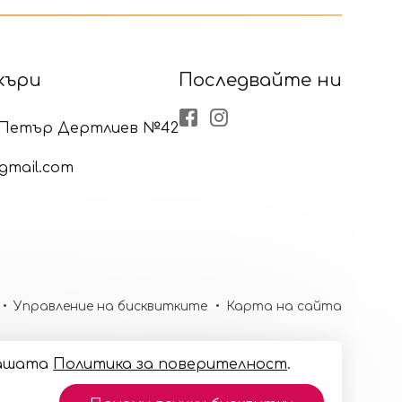
къри
Последвайте ни
Facebook
Instagram
р Петър Дертлиев №42
gmail.com
Управление на бисквитките
Карта на сайта
 нашaтa
Политика за поверителност
.