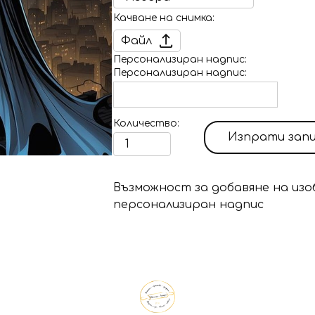
Качване на снимка
Файл
Персонализиран надпис
Персонализиран надпис
Количество
Изпрати зап
Възможност за добавяне на изо
персонализиран надпис
Продуктът е добавен в количк
Изберете дали да отидете в к