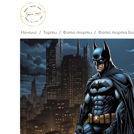
Начало
/
Торти
/
Фото торти
/
Фото торта Ба