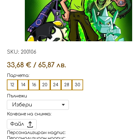
SKU: 200106
33,68 € / 65,87 лв.
Парчета:
12
14
16
20
24
28
30
Пълнежи
Качване на снимка
Файл
Персонализиран надпис
Персонализиран надпис