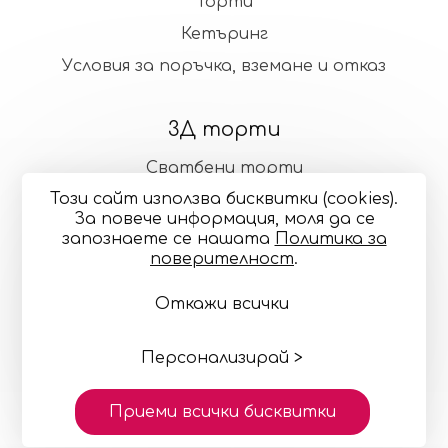
Торти
Кетъринг
Условия за поръчка, вземане и отказ
3Д торти
Сватбени торти
Този сайт използва бисквитки (cookies).
Стандартни торти
За повече информация, моля да се
запознаете се нашaтa
Политика за
поверителност
.
Общи условия
Политика за поверителност
Откажи всички
Онлайн разрешаване на спорове
Управление
на бисквитките
Карта на сайта
© 2024—2026 "Точилка Кейкъри" ЕООД си запазва
правото на малки корекции в декорацията и
Персонализирай >
цветовете
Изработка на сайт върху
Creativiso® Xpress™
Приеми всички бисквитки
(v1.50.18)
* 1 EUR = 1.95583 BGN