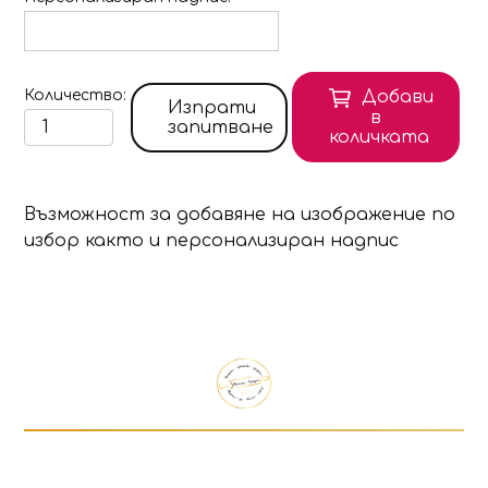
Количество
Добави
Изпрати
в
запитване
количката
Възможност за добавяне на изображение по
избор както и персонализиран надпис
Продуктът е добавен в количката!
Изберете дали да отидете в количката или д