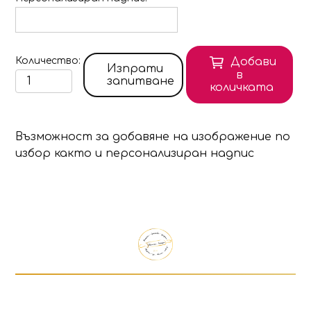
Количество
Добави
Изпрати
в
запитване
количката
Възможност за добавяне на изображение по
избор както и персонализиран надпис
Продуктът е добавен в количката!
Изберете дали да отидете в количката или д