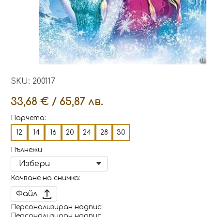
SKU: 200117
33,68 € / 65,87 лв.
Парчета:
12
14
16
20
24
28
30
Пълнежи
Качване на снимка
Файл
Персонализиран надпис
Персонализиран надпис