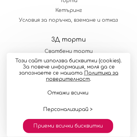
Торти
Кетъринг
Условия за поръчка, вземане и отказ
3Д торти
Сватбени торти
Този сайт използва бисквитки (cookies).
Стандартни торти
За повече информация, моля да се
запознаете се нашaтa
Политика за
поверителност
.
Общи условия
Политика за поверителност
Откажи всички
Онлайн разрешаване на спорове
Управление
на бисквитките
Карта на сайта
© 2024—2026 "Точилка Кейкъри" ЕООД си запазва
правото на малки корекции в декорацията и
Персонализирай >
цветовете
Изработка на сайт върху
Creativiso® Xpress™
Приеми всички бисквитки
(v1.50.18)
* 1 EUR = 1.95583 BGN