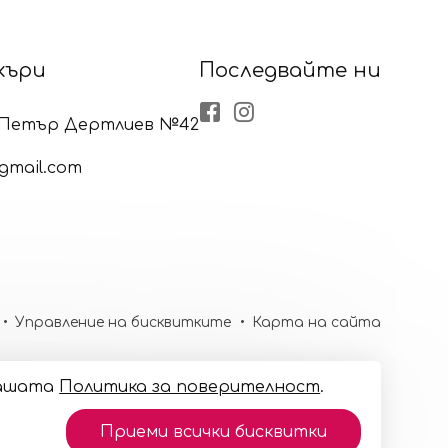
къри
Последвайте ни
Facebook
Instagram
р Петър Дертлиев №42
gmail.com
Управление на бисквитките
Карта на сайта
 нашaтa
Политика за поверителност
.
Приеми всички бисквитки