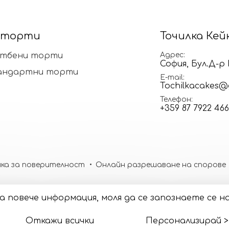
 торти
Точилка Кей
тбени торти
Адрес
София, Бул.Д-
андартни торти
E-mail
Tochilkacakes@
Телефон
+359 87 7922 466
ка за поверителност
Онлайн разрешаване на спорове
. За повече информация, моля да се запознаете се
Откажи всички
Персонализирай >
50.18)
* 1 EUR = 1.95583 BGN