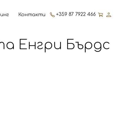
+359 87 7922 466
инг
Контакти
а Енгри Бърдс