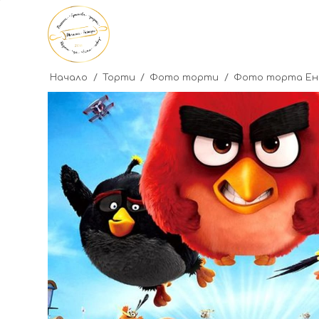
Начало
/
Торти
/
Фото торти
/
Фото торта Енг