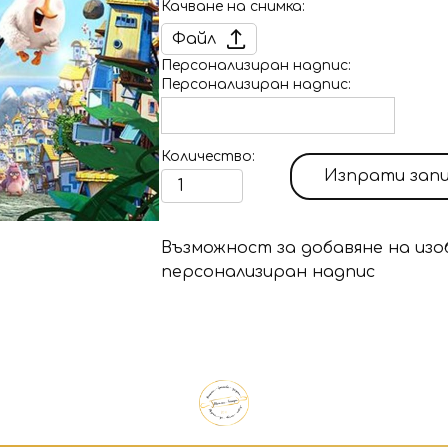
Качване на снимка
Файл
Персонализиран надпис
Персонализиран надпис
Количество
Изпрати зап
Възможност за добавяне на изо
персонализиран надпис
Продуктът е добавен в количк
Изберете дали да отидете в к