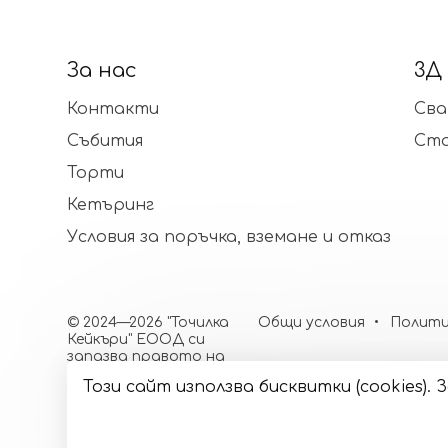
За нас
3Д
Контакти
Сва
Събития
Ст
Торти
Кетъринг
Условия за поръчка, вземане и отказ
© 2024—2026 "Точилка
Общи условия
Полити
Кейкъри" ЕООД си
запазва правото на
малки корекции в
Този сайт използва бисквитки (cookies)
декорацията и
цветовете
Изработка на сайт върху
Creativiso® Xpress™
(v1.