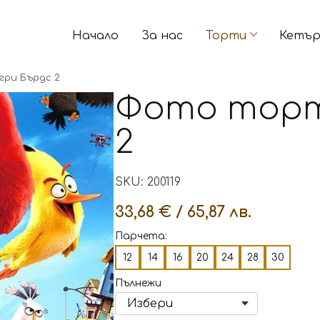
Начало
За нас
Торти
Кетър
ри Бърдс 2
Фото торт
2
SKU: 200119
33,68 € / 65,87 лв.
Парчета:
12
14
16
20
24
28
30
Пълнежи