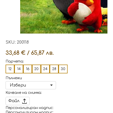
SKU: 200118
33,68 € / 65,87 лв.
Парчета:
12
14
16
20
24
28
30
Пълнежи
Качване на снимка
Файл
Персонализиран надпис
Персонализиран надпис