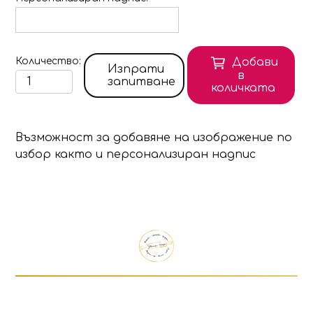
Количество
Добави
Изпрати
в
запитване
количката
Възможност за добавяне на изображение по
избор както и персонализиран надпис
Продуктът е добавен в количката!
Изберете дали да отидете в количката или д