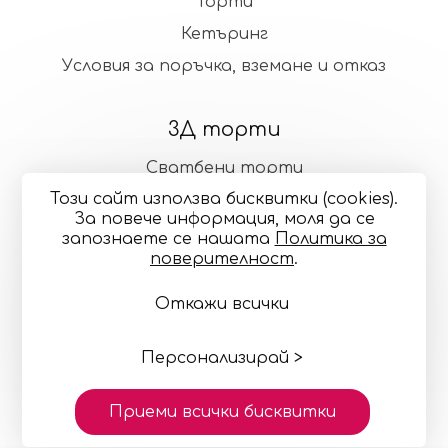
Торти
Кетъринг
Условия за поръчка, вземане и отказ
3Д торти
Сватбени торти
Този сайт използва бисквитки (cookies).
Стандартни торти
За повече информация, моля да се
запознаете се нашaтa
Политика за
поверителност
.
Общи условия
Политика за поверителност
Откажи всички
Онлайн разрешаване на спорове
Управление
на бисквитките
Карта на сайта
© 2024—2026 "Точилка Кейкъри" ЕООД си запазва
правото на малки корекции в декорацията и
Персонализирай >
цветовете
Изработка на сайт върху
Creativiso® Xpress™
Приеми всички бисквитки
(v1.50.18)
* 1 EUR = 1.95583 BGN