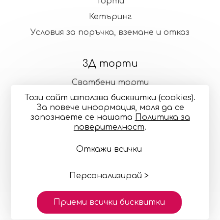
Торти
Кетъринг
Условия за поръчка, вземане и отказ
3Д торти
Сватбени торти
Този сайт използва бисквитки (cookies).
Стандартни торти
За повече информация, моля да се
запознаете се нашaтa
Политика за
поверителност
.
Общи условия
Политика за поверителност
Откажи всички
Онлайн разрешаване на спорове
Управление
на бисквитките
Карта на сайта
© 2024—2026 "Точилка Кейкъри" ЕООД си запазва
правото на малки корекции в декорацията и
Персонализирай >
цветовете
Изработка на сайт върху
Creativiso® Xpress™
Приеми всички бисквитки
(v1.50.18)
* 1 EUR = 1.95583 BGN