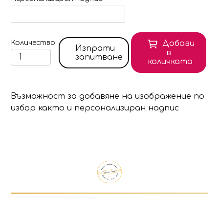
Количество
Добави
Изпрати
в
запитване
количката
Възможност за добавяне на изображение по
избор както и персонализиран надпис
Продуктът е добавен в количката!
Изберете дали да отидете в количката или д