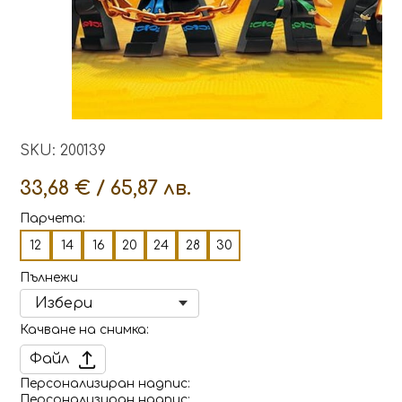
SKU: 200139
33,68 € / 65,87 лв.
Парчета:
12
14
16
20
24
28
30
Пълнежи
Качване на снимка
Файл
Персонализиран надпис
Персонализиран надпис