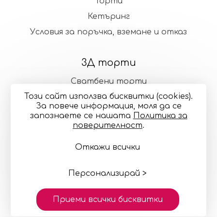
Торти
Кетъринг
Условия за поръчка, вземане и отказ
3Д торти
Сватбени торти
Този сайт използва бисквитки (cookies).
Стандартни торти
За повече информация, моля да се
запознаете се нашaтa
Политика за
поверителност
.
Общи условия
Политика за поверителност
Откажи всички
Онлайн разрешаване на спорове
Управление
на бисквитките
Карта на сайта
© 2024—2026 "Точилка Кейкъри" ЕООД си запазва
правото на малки корекции в декорацията и
Персонализирай >
цветовете
Изработка на сайт върху
Creativiso® Xpress™
Приеми всички бисквитки
(v1.50.18)
* 1 EUR = 1.95583 BGN