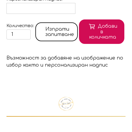
Количество
Добави
Изпрати
в
запитване
количката
Възможност за добавяне на изображение по
избор както и персонализиран надпис
Продуктът е добавен в количката!
Изберете дали да отидете в количката или д