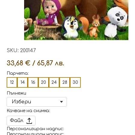
SKU: 200147
33,68 € / 65,87 лв.
Парчета:
12
14
16
20
24
28
30
Пълнежи
Качване на снимка
Файл
Персонализиран надпис
Персонализиран надпис