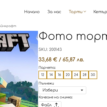
Начало
За нас
Торти
Кетър
айнкрафт
Фото тор
SKU: 200143
33,68 € / 65,87 лв.
Парчета:
12
14
16
20
24
28
30
Пълнежи
Качване на снимка
Файл