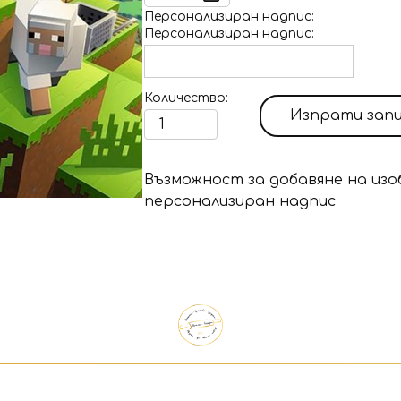
Персонализиран надпис
Персонализиран надпис
Количество
Изпрати зап
Възможност за добавяне на изо
персонализиран надпис
Продуктът е добавен в количк
Изберете дали да отидете в к