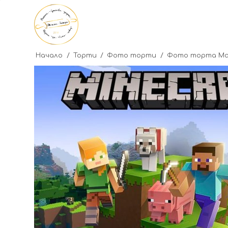
Начало
/
Торти
/
Фото торти
/
Фото торта М