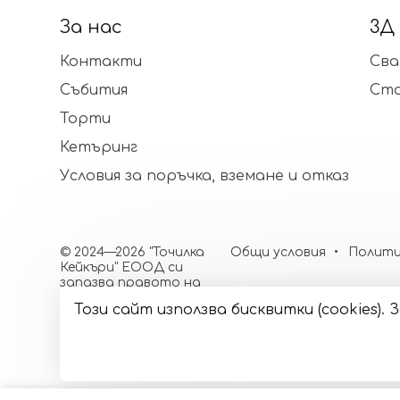
За нас
3Д
Контакти
Сва
Събития
Ст
Торти
Кетъринг
Условия за поръчка, вземане и отказ
© 2024—2026 "Точилка
Общи условия
Полити
Кейкъри" ЕООД си
запазва правото на
малки корекции в
Този сайт използва бисквитки (cookies)
декорацията и
цветовете
Изработка на сайт върху
Creativiso® Xpress™
(v1.