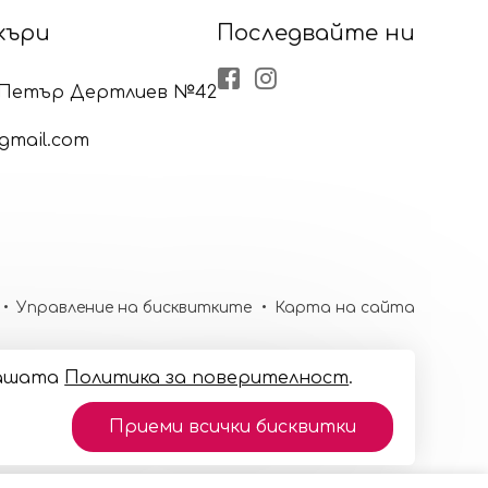
къри
Последвайте ни
Facebook
Instagram
р Петър Дертлиев №42
gmail.com
Управление на бисквитките
Карта на сайта
 нашaтa
Политика за поверителност
.
Приеми всички бисквитки