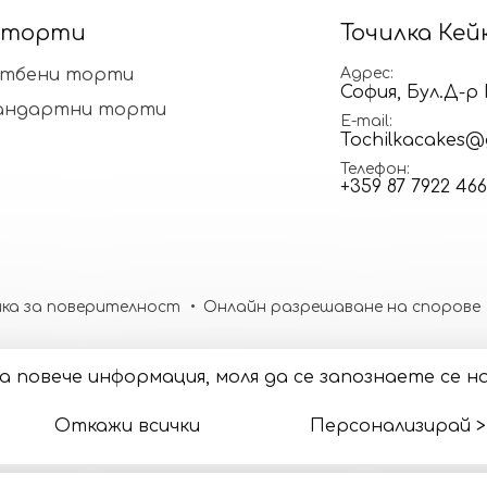
 торти
Точилка Кей
тбени торти
Адрес
София, Бул.Д-
андартни торти
E-mail
Tochilkacakes@
Телефон
+359 87 7922 466
ка за поверителност
Онлайн разрешаване на спорове
. За повече информация, моля да се запознаете се
Откажи всички
Персонализирай >
50.0)
* 1 EUR = 1.95583 BGN