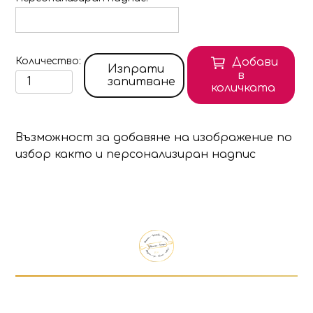
Количество
Добави
Изпрати
в
запитване
количката
Възможност за добавяне на изображение по
избор както и персонализиран надпис
Продуктът е добавен в количката!
Изберете дали да отидете в количката или д