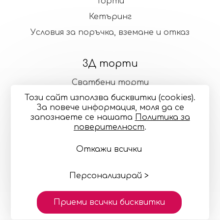
Торти
Кетъринг
Условия за поръчка, вземане и отказ
3Д торти
Сватбени торти
Този сайт използва бисквитки (cookies).
Стандартни торти
За повече информация, моля да се
запознаете се нашaтa
Политика за
поверителност
.
Общи условия
Политика за поверителност
Откажи всички
Онлайн разрешаване на спорове
Управление
на бисквитките
Карта на сайта
© 2024—2026 "Точилка Кейкъри" ЕООД си запазва
правото на малки корекции в декорацията и
Персонализирай >
цветовете
Изработка на сайт върху
Creativiso® Xpress™
Приеми всички бисквитки
(v1.50.18)
* 1 EUR = 1.95583 BGN