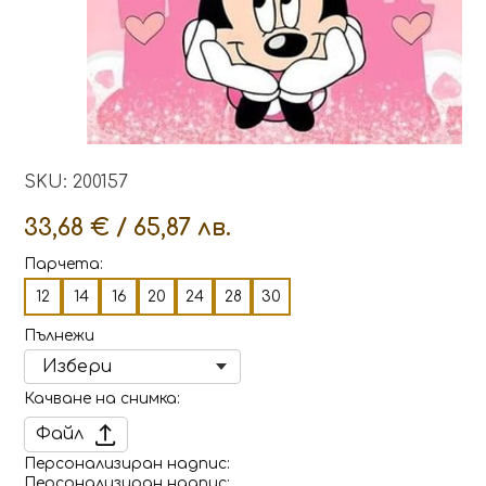
SKU: 200157
33,68 € / 65,87 лв.
Парчета:
12
14
16
20
24
28
30
Пълнежи
Качване на снимка
Файл
Персонализиран надпис
Персонализиран надпис