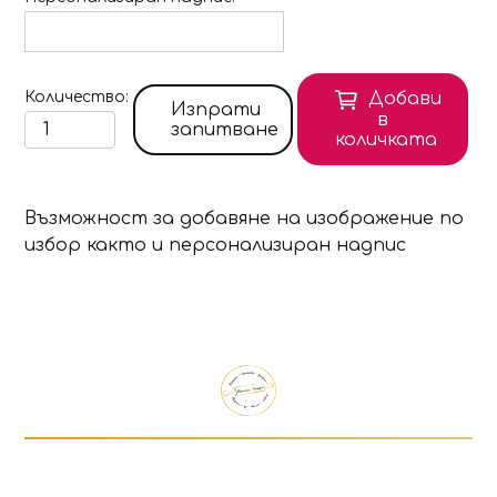
Количество
Добави
Изпрати
в
запитване
количката
Възможност за добавяне на изображение по
избор както и персонализиран надпис
Продуктът е добавен в количката!
Изберете дали да отидете в количката или д