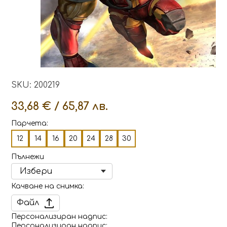
SKU: 200219
33,68 € / 65,87 лв.
Парчета:
12
14
16
20
24
28
30
Пълнежи
Качване на снимка
Файл
Персонализиран надпис
Персонализиран надпис