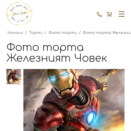
+359 87 792
Начало
/
Торти
/
Фото торти
/
Фото торта Железни
Фото торта
Железният Човек