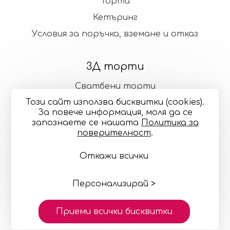
Торти
Кетъринг
Условия за поръчка, вземане и отказ
3Д торти
Сватбени торти
Този сайт използва бисквитки (cookies).
Стандартни торти
За повече информация, моля да се
запознаете се нашaтa
Политика за
поверителност
.
Общи условия
Политика за поверителност
Откажи всички
Онлайн разрешаване на спорове
Управление
на бисквитките
Карта на сайта
© 2024—2026 "Точилка Кейкъри" ЕООД си запазва
правото на малки корекции в декорацията и
Персонализирай >
цветовете
Изработка на сайт върху
Creativiso® Xpress™
Приеми всички бисквитки
(v1.50.18)
* 1 EUR = 1.95583 BGN