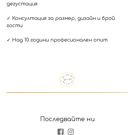
дегустация
✓ Консултация за размер, дизайн и брой
гости
✓ Над 10 години професионален опит
Продуктът е добавен в количката!
Изберете дали да отидете в количката или д
Последвайте ни
Facebook
Instagram