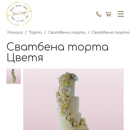
+359 87 792
Начало
/
Торти
/
Сватбени торти
/
Сватбена торта
Сватбена торта
Цветя