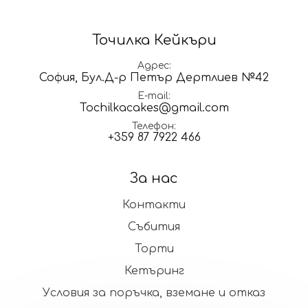
Точилка Кейкъри
Адрес
София, Бул.Д-р Петър Дертлиев №42
E-mail
Tochilkacakes@gmail.com
Телефон
+359 87 7922 466
За нас
Контакти
Събития
Торти
Кетъринг
Условия за поръчка, вземане и отказ