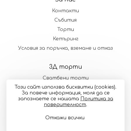
Контакти
Събития
Торти
Кетъринг
Условия за поръчка, вземане и отказ
3Д торти
Сватбени торти
Този сайт използва бисквитки (cookies).
Стандартни торти
За повече информация, моля да се
запознаете се нашaтa
Политика за
поверителност
.
Общи условия
Политика за поверителност
Откажи всички
Онлайн разрешаване на спорове
Управление
на бисквитките
Карта на сайта
© 2024—2026 "Точилка Кейкъри" ЕООД си запазва