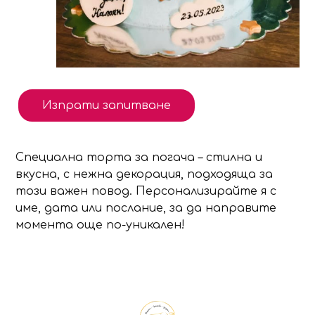
Изпрати запитване
Специална торта за погача – стилна и
вкусна, с нежна декорация, подходяща за
този важен повод. Персонализирайте я с
име, дата или послание, за да направите
момента още по-уникален!
Продуктът е добавен в количката!
Изберете дали да отидете в количката или д